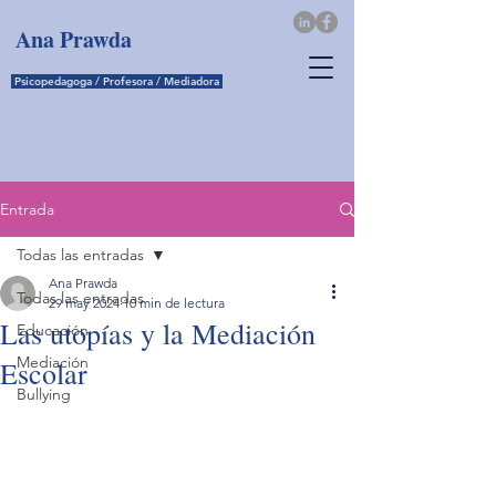
Ana
Prawda
Psicopedagoga / Profesora / Mediadora
Entrada
Todas las entradas
Ana Prawda
Todas las entradas
29 may 2024
10 min de lectura
Las utopías y la Mediación
Educación
Mediación
Escolar
Bullying