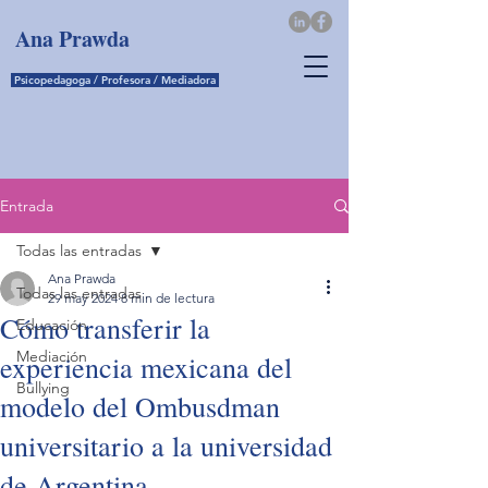
Ana
Prawda
Psicopedagoga / Profesora / Mediadora
Entrada
Todas las entradas
Ana Prawda
Todas las entradas
29 may 2024
8 min de lectura
Cómo transferir la
Educación
Mediación
experiencia mexicana del
Bullying
modelo del Ombusdman
universitario a la universidad
de Argentina.