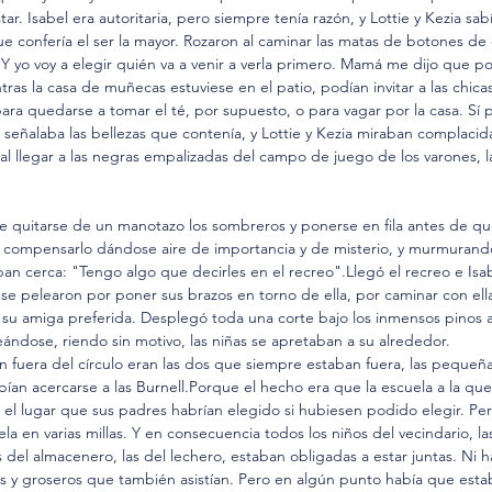
r. Isabel era autoritaria, pero siempre tenía razón, y Lottie y Kezia sa
e confería el ser la mayor. Rozaron al caminar las matas de botones de 
Y yo voy a elegir quién va a venir a verla primero. Mamá me dijo que p
ras la casa de muñecas estuviese en el patio, podían invitar a las chicas
para quedarse a tomar el té, por supuesto, o para vagar por la casa. Sí p
l señalaba las bellezas que contenía, y Lottie y Kezia miraban complacida
al llegar a las negras empalizadas del campo de juego de los varones, 
 quitarse de un manotazo los sombreros y ponerse en fila antes de que
e compensarlo dándose aire de importancia y de misterio, y murmurando
an cerca: "Tengo algo que decirles en el recreo".Llegó el recreo e Isa
i se pelearon por poner sus brazos en torno de ella, por caminar con ella
su amiga preferida. Desplegó toda una corte bajo los inmensos pinos a
dose, riendo sin motivo, las niñas se apretaban a su alrededor.
 fuera del círculo eran las dos que siempre estaban fuera, las pequeña
n acercarse a las Burnell.Porque el hecho era que la escuela a la que 
 el lugar que sus padres habrían elegido si hubiesen podido elegir. Pe
la en varias millas. Y en consecuencia todos los niños del vecindario, las 
s del almacenero, las del lechero, estaban obligadas a estar juntas. Ni h
s y groseros que también asistían. Pero en algún punto había que estab