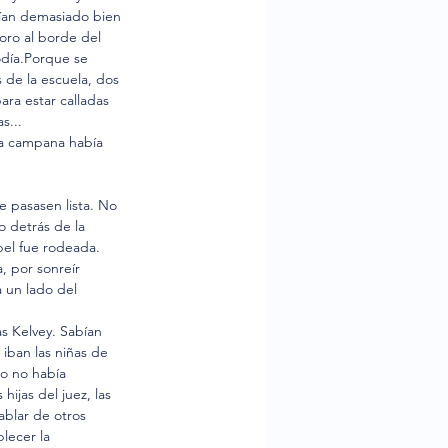
bían demasiado bien 
oro al borde del 
odía.Porque se 
 de la escuela, dos 
ara estar calladas 
s...
la campana había 
 pasasen lista. No 
 detrás de la 
bel fue rodeada.
, por sonreír 
 un lado del 
s Kelvey. Sabían 
iban las niñas de 
ro no había 
hijas del juez, las 
ablar de otros 
lecer la 