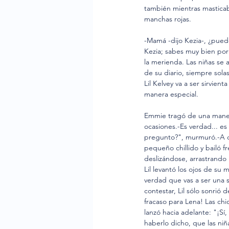
también mientras mastica
manchas rojas.
-Mamá -dijo Kezia-, ¿puedo
Kezia; sabes muy bien por 
la merienda. Las niñas se
de su diario, siempre sol
Lil Kelvey va a ser sirvie
manera especial.
Emmie tragó de una manera 
ocasiones.-Es verdad... es
pregunto?", murmuró.-A qu
pequeño chillido y bailó f
deslizándose, arrastrando 
Lil levantó los ojos de su
verdad que vas a ser una s
contestar, Lil sólo sonrió
fracaso para Lena! Las chi
lanzó hacia adelante: "¡Sí
haberlo dicho, que las ni