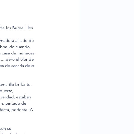
 los Burnell, les 
 madera al lado de 
abría ido cuando 
sa casa de muñecas 
.. pero el olor de 
es de sacarla de su 
arillo brillante. 
puerta, 
 verdad, estaban 
én, pintado de 
ecta, perfecta! A 
con su 