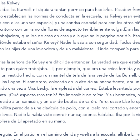
las Kelvey.
idas las Burnell, ni siquiera tenían permiso para hablarles. Pasaban fren
o establecían las normas de conducta en la escuela, las Kelvey eran evi
 con ellas una voz especial, y una sonrisa especial para con los otros ni
critorio con un ramo de flores de aspecto terriblemente vulgar.Eran las 
ajadora, que iba de casa en casa y a la que se le pagaba por día. Eso 
ónde estaba el señor Kelvey? Nadie lo sabía con seguridad. Todos dec
n las hijas de una lavandera y de un malviviente. ¡Linda compañía para lo
rias la señora de Kelvey era difícil de entender. La verdad era que esta
te para quien trabajaba. Lil, por ejemplo, que era una chica fornida y v
n un vestido hecho con un mantel de tela de lana verde de los Burnell,
e los Logan. El sombrero, colocado en lo alto de su ancha frente, era u
ido una vez a Miss Lecky, la empleada del correo. Estaba levantado po
ta. ¡Qué aspecto raro tenía! Era imposible no reírse. Y su hermanita, nu
recido a un camisón, y un par de botitas de varón. Pero, usase Else lo 
niñita parecida a una clavícula de pollo, con el pelo mal cortado y enor
blanca. Nadie la había visto sonreír nunca; apenas hablaba. Iba por la 
ollera de Lil apretado en su mano.
seguía. En el patio, en el camino de ida y vuelta a la escuela, allí iba Li