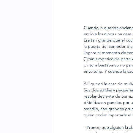
Cuando la querida anciana
envió a los niños una cas
Era tan grande que el coch
la puerta del comedor diar
llegara el momento de ten
("¡tan simpático de parte 
pintura bastaba como para
envoltorio. Y cuando la sac
Allí quedó la casa de muñe
Sus dos sólidas y pequeñas
resplandeciente de barniz
divididas en paneles por 
amarillo, con grandes gru
quién podía importarle el 
-¡Pronto, que alguien la a