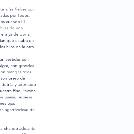
te a las Kelvey con 
tadas por todos. 
ños cuando Lil 
hijas de una 
era ya de por sí 
ían que estaba en 
s hijos de la otra 
ban vestidas con 
ulgar, con grandes 
 con mangas rojas 
n sombrero de 
r detrás y adornado 
estra Else, llevaba 
que usase, hubiese 
mes ojos 
vida agarrándose de 
l marchando adelante 