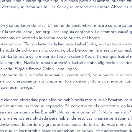
 atrás. Sólo cuando quería algo, o cuando perdía el aliento, nuestra Else
 se detenía y se daba vuelta. Las Kelvey se entendían siempre.Ahora las
ron y se burlaron de ellas, Lil, como de costumbre, mostró su sonrisa to
.Y la voz de Isabel, tan orgullosa, seguía contando. La alfombra causó g
sábanas de verdad y la cocina con la puerta del horno.
nterrumpió: "Te olvidaste de la lámpara, Isabel".-Ah, sí -dijo Isabel- y 
a toda de vidrio amarillo, con un globo blanco, en la mesa del comed
dad.-La lámpara es lo mejor de todo -exclamó Kezia. Pensó que Isabel 
 la lamparita. Nadie le prestó atención. Isabel estaba eligiendo a las dos
ra verla. Eligió a Emmie Cole y Lena Logan.
 enteraron de que todas tendrían su oportunidad, no supieron qué hace
na por una pusieron sus brazos en torno de su cintura y caminaron con e
sabel es mi amiga."
e alejaron olvidadas; para ellas no había nada más que oír.Pasaron los d
a de muñecas, su fama se expandía. Se convirtió en el único tema, en la
asa de muñecas de las Burnell? ¿No es hermosísima?" "¿No la has visto?
de la merienda era olvidada para hablar de eso. Las niñas se sentaban a 
ándwiches de cordero y grandes rebanadas de tortas de maíz enmant
a que se les permitía estar se sentaban las Kelvey, Else agarrándose d