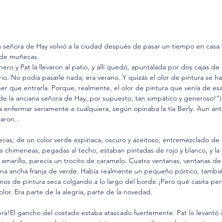
 señora de Hay volvió a la ciudad después de pasar un tiempo en casa de
a de muñecas.
ero y Pat la llevaron al patio, y allí quedó, apuntalada por dos cajas de
io. No podía pasarle nada; era verano. Y quizás el olor de pintura se h
er que entrarla. Porque, realmente, el olor de pintura que venía de e
de la anciana señora de Hay, por supuesto; tan simpático y generoso!") .
 enfermar seriamente a cualquiera, según opinaba la tía Berly. Aun ant
aron...
cas, de un color verde espinaca, oscuro y aceitoso, entremezclado de am
 chimeneas, pegadas al techo, estaban pintadas de rojo y blanco, y la 
 amarillo, parecía un trocito de caramelo. Cuatro ventanas, ventanas de
una ancha franja de verde. Había realmente un pequeño pórtico, tambi
mos de pintura seca colgando a lo largo del borde.¡Pero qué casita perf
olor. Era parte de la alegría, parte de la novedad.
bra!El gancho del costado estaba atascado fuertemente. Pat lo levantó 