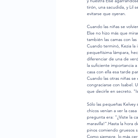
y nuestra Else agarrándose
tirón, una sacudida, y Lil
evitarse que oyeran.
Cuando las niñas se volvie
Else no hizo más que mirar
también las camas con las 
Cuando terminó, Kezia la i
pequeñísima lámpara, hech
diferenciar de una de ver
la suficiente importancia a
casa con ella esa tarde pa
Cuando las otras niñas se
congraciarse con Isabel. U
que decirle en secreto. "I
Sólo las pequeñas Kelvey s
chicos venían a ver la cas
pregunta era: "¿Viste la c
maravilla!".Hasta la hora 
pinos comiendo gruesos s
Como siempre, lo más cerc