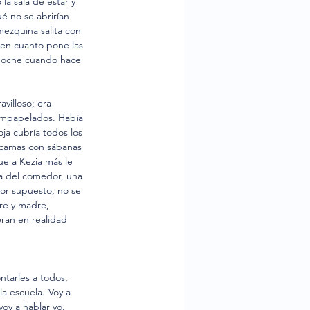
la sala de estar y 
é no se abrirían 
mezquina salita con 
 en cuanto pone las 
 noche cuando hace 
villoso; era 
empapelados. Había 
ja cubría todos los 
, camas con sábanas 
ue a Kezia más le 
sa del comedor, una 
or supuesto, no se 
re y madre, 
ran en realidad 
ntarles a todos, 
a escuela.-Voy a 
oy a hablar yo.