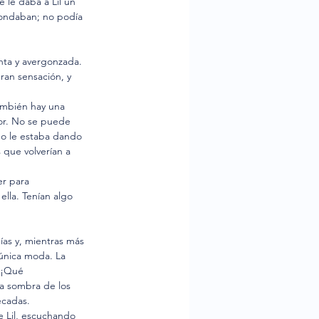
 le daba a Lil un 
 rondaban; no podía 
nta y avergonzada. 
ran sensación, y 
también hay una 
or. No se puede 
no le estaba dando 
 que volverían a 
r para 
lla. Tenían algo 
ías y, mientras más 
 única moda. La 
 ¡Qué 
la sombra de los 
ecadas.
e Lil, escuchando 