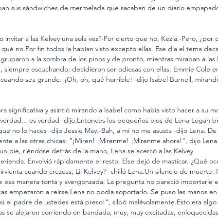
ban sus sándwiches de mermelada que sacaban de un diario empapad
 invitar a las Kelvey una sola vez?-Por cierto que no, Kezia.-Pero, ¿por 
qué no.Por fin todos la habían visto excepto ellas. Ese día el tema deca
 agruparon a la sombra de los pinos y de pronto, mientras miraban a la
as, siempre escuchando, decidieron ser odiosas con ellas. Emmie Cole 
nta cuando sea grande.-¡Oh, oh, qué horrible! -dijo Isabel Burnell, mira
significativa y asintió mirando a Isabel como había visto hacer a su m
 verdad... es verdad -dijo.Entonces los pequeños ojos de Lena Logan bri
e no lo haces -dijo Jessie May.-Bah, a mí no me asusta -dijo Lena. De
rente a las otras chicas: "¡Miren! ¡Mírenme! ¡Mírenme ahora!", dijo Lena
un pie, riéndose detrás de la mano, Lena se acercó a las Kelvey.
 merienda. Envolvió rápidamente el resto. Else dejó de masticar. ¿Qué ocu
irvienta cuando crezcas, Lil Kelvey?- chilló Lena.Un silencio de muerte. 
 de esa manera tonta y avergonzada. La pregunta no pareció importarle 
cas empezaron a reírse.Lena no podía soportarlo. Se puso las manos en 
, si el padre de ustedes está preso!", silbó malévolamente.Esto era algo 
ñas se alejaron corriendo en bandada, muy, muy excitadas, enloquecidas 