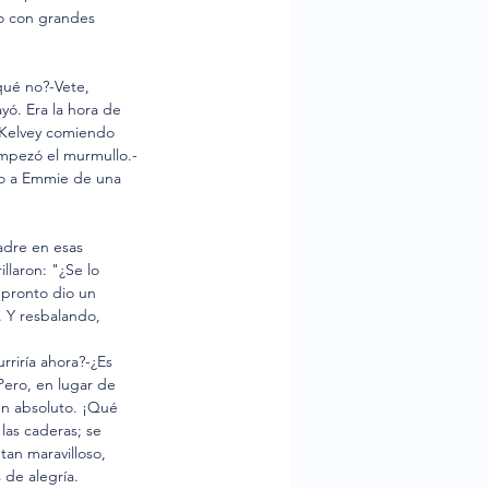
o con grandes 
qué no?-Vete, 
yó. Era la hora de 
s Kelvey comiendo 
empezó el murmullo.-
ndo a Emmie de una 
adre en esas 
llaron: "¿Se lo 
 pronto dio un 
. Y resbalando, 
rriría ahora?-¿Es 
Pero, en lugar de 
en absoluto. ¡Qué 
las caderas; se 
tan maravilloso, 
de alegría. 