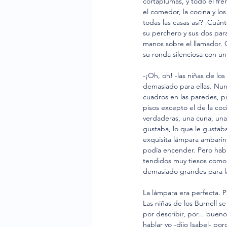
cortaplumas, y todo el fren
el comedor, la cocina y lo
todas las casas así? ¡Cuán
su perchero y sus dos para
manos sobre el llamador. 
su ronda silenciosa con un
-¡Oh, oh! -las niñas de lo
demasiado para ellas. Nun
cuadros en las paredes, p
pisos excepto el de la coc
verdaderas, una cuna, una 
gustaba, lo que le gustab
exquisita lámpara ambarin
podía encender. Pero habí
tendidos muy tiesos como s
demasiado grandes para la
La lámpara era perfecta. Pa
Las niñas de los Burnell s
por describir, por... buen
hablar yo -dijo Isabel- po