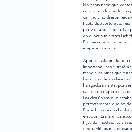
No había nada que contesta
cuáles eran los poderes qu
camino y no dijeron nada.-
había dispuesto que, mient
por vez, a venir verla. No 
en el patio mientras Isabe
Por más que se apuraron, 
empezado a sonar.
Apenas tuvieron tiempo de
importaba. Isabel trató d
mano a las niñas que estab
Las chicas de su clase cas
halagadoramente, por ser 
campo de deportes. Codeán
Las dos únicas que estaban
perfectamente que no debía
Burnell no era en absoluto
elección. Era la única escue
hijas del médico, las chica
tantos niñitos maleducado