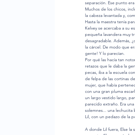
separación. Ese punto era 
Muchos de los chicos, inclu
la cabeza levantada y, com
Hasta la maestra tenía para
Kelvey se acercaba a su es
pequeña lavandera muy trab
desagradable. Además, ¿d
la cárcel. De modo que era
gente! Y lo parecían.
Por qué las hacía tan noto
retazos que le daba la gen
pecas, iba a la escuela co
de felpa de las cortinas d
mujer, que había pertenec
con una gran pluma escarla
un largo vestido largo, pa
parecido extraño. Era una 
solemnes... una lechucita 
Lil, con un pedazo de la p
A donde Lil fuera, Else la 