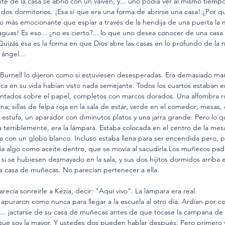
te de la casa se abrió con un vaivén, y... uno podía ver al mismo tiempo 
s dos dormitorios. ¡Esa sí que era una forma de abrirse una casa! ¿Por qu
to más emocionante que espiar a través de la hendija de una puerta la 
guas! Es eso... ¿no es cierto?... lo que uno desea conocer de una casa
Quizás ésa es la forma en que Dios abre las casas en lo profundo de la
 ángel...
s Burnell lo dijeron como si estuviesen desesperadas. Era demasiado mara
ca en su vida habían visto nada semejante. Todos los cuartos estaban 
intados sobre el papel, completos con marcos dorados. Una alfombra ro
ina; sillas de felpa roja en la sala de estar, verde en el comedor; mesas
estufa, un aparador con diminutos platos y una jarra grande. Pero lo q
a terriblemente, era la lámpara. Estaba colocada en el centro de la me
a con un globo blanco. Incluso estaba llena para ser encendida pero, p
a algo como aceite dentro, que se movía al sacudirla.Los muñecos pad
i se hubiesen desmayado en la sala, y sus dos hijitos dormidos arriba e
 casa de muñecas. No parecían pertenecer a ella.
recía sonreírle a Kezia, decir: "Aquí vivo". La lámpara era real.
e apuraron como nunca para llegar a la escuela al otro día. Ardían por co
o... jactarse de su casa de muñecas antes de que tocase la campana de l
rque soy la mayor. Y ustedes dos pueden hablar después. Pero primero v