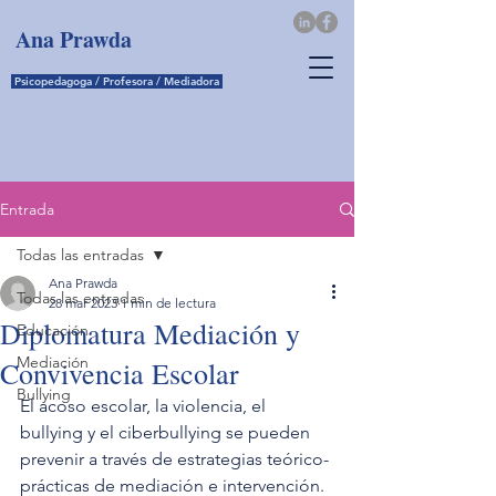
Ana
Prawda
Psicopedagoga / Profesora / Mediadora
Entrada
Todas las entradas
Ana Prawda
Todas las entradas
28 mar 2023
1 min de lectura
Diplomatura Mediación y
Educación
Mediación
Convivencia Escolar
Bullying
El acoso escolar, la violencia, el 
bullying y el ciberbullying se pueden 
prevenir a través de estrategias teórico-
prácticas de mediación e intervención. 